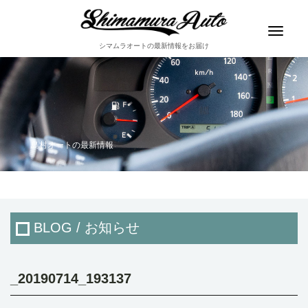
Toggle
navigat
シマムラオートの最新情報をお届け
島村オートの最新情報
BLOG / お知らせ
_20190714_193137