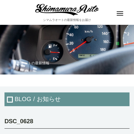
Toggle
navigat
シマムラオートの最新情報をお届け
島村オートの最新情報
BLOG / お知らせ
DSC_0628