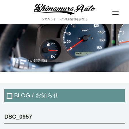
Toggle
navigat
シマムラオートの最新情報をお届け
島村オートの最新情報
BLOG / お知らせ
DSC_0957