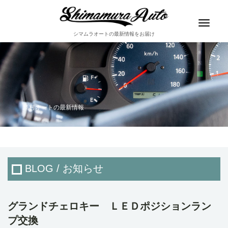
Toggle
navigat
シマムラオートの最新情報をお届け
島村オートの最新情報
BLOG / お知らせ
グランドチェロキー ＬＥＤポジションラン
プ交換