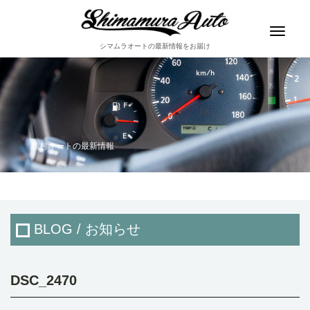
Toggle
navigat
シマムラオートの最新情報をお届け
島村オートの最新情報
BLOG / お知らせ
DSC_2470