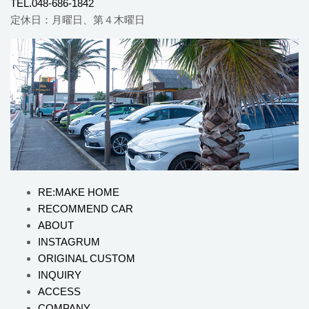
TEL.048-686-1842
定休日：月曜日、第４木曜日
RE:MAKE HOME
RECOMMEND CAR
ABOUT
INSTAGRUM
ORIGINAL CUSTOM
INQUIRY
ACCESS
COMPANY