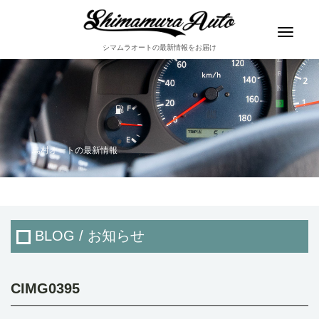
Toggle
navigat
シマムラオートの最新情報をお届け
島村オートの最新情報
BLOG / お知らせ
CIMG0395