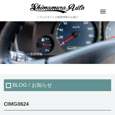
Toggle
navigat
シマムラオートの最新情報をお届け
島村オートの最新情報
BLOG / お知らせ
CIMG0624