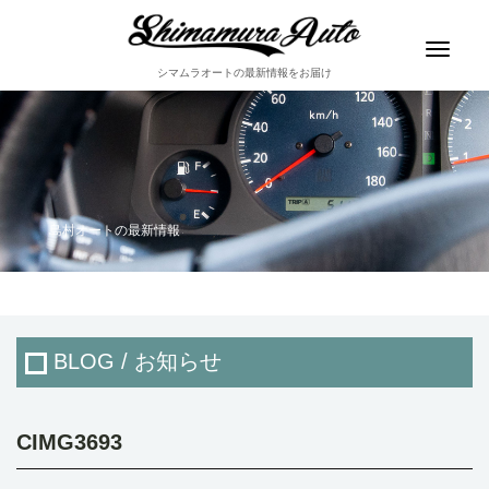
Toggle
navigat
シマムラオートの最新情報をお届け
島村オートの最新情報
BLOG / お知らせ
CIMG3693