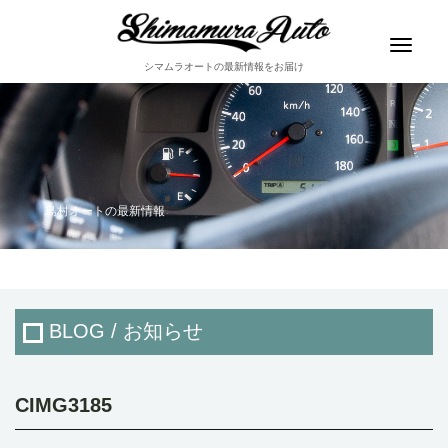
Toggle
navigat
シマムラオートの最新情報をお届け
島村オートの最新情報
BLOG / お知らせ
CIMG3185