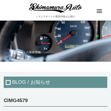
Toggle
navigat
シマムラオートの最新情報をお届け
島村オートの最新情報
BLOG / お知らせ
CIMG4579