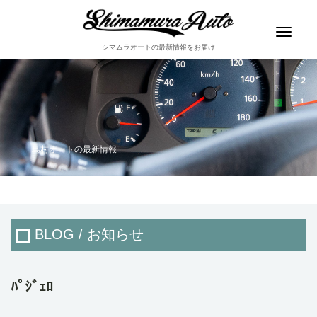
Toggle
navigat
シマムラオートの最新情報をお届け
島村オートの最新情報
BLOG / お知らせ
ﾊﾟｼﾞｪﾛ