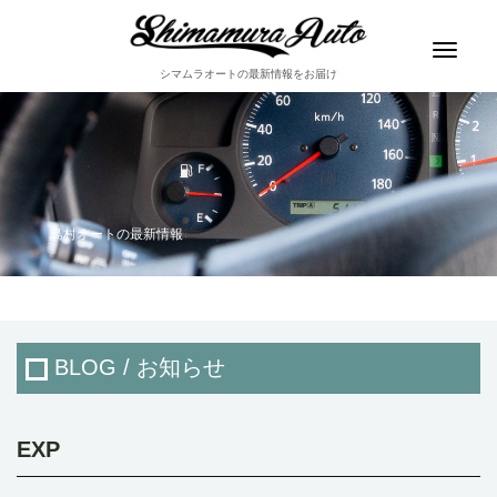
Toggle
navigat
シマムラオートの最新情報をお届け
島村オートの最新情報
BLOG / お知らせ
EXP