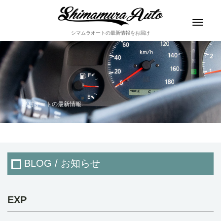
Toggle
navigat
シマムラオートの最新情報をお届け
島村オートの最新情報
BLOG / お知らせ
EXP