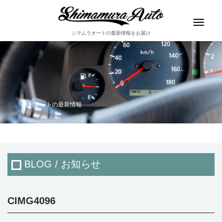
Toggle
navigat
シマムラオートの最新情報をお届け
島村オートの最新情報
BLOG / お知らせ
CIMG4096