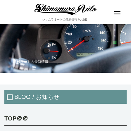
Toggle
navigat
シマムラオートの最新情報をお届け
島村オートの最新情報
BLOG / お知らせ
TOP＠＠