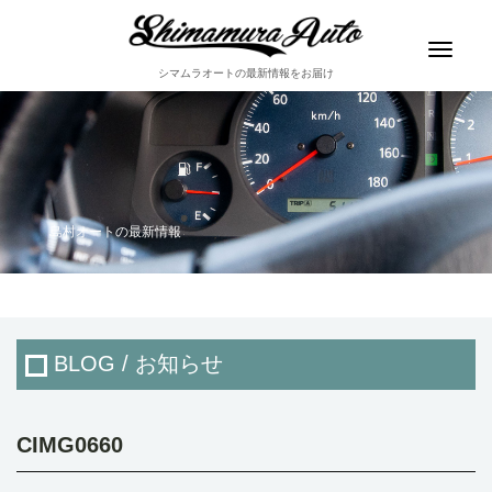
Toggle
navigat
シマムラオートの最新情報をお届け
島村オートの最新情報
BLOG / お知らせ
CIMG0660