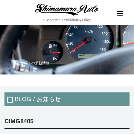
Toggle
navigat
シマムラオートの最新情報をお届け
島村オートの最新情報
BLOG / お知らせ
CIMG8405